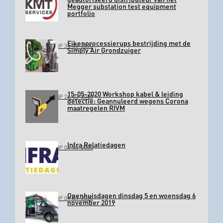
Megger substation test equipment
portfolio
Eikenprocessierups bestrijding met de
GEPLAATST OP 31-03-2020
Simply Air Grondzuiger
15-05-2020 Workshop kabel & leiding
GEPLAATST OP 26-03-2020
detectie: Geannuleerd wegens Corona
maatregelen RIVM
Infra Relatiedagen
GEPLAATST OP 04-03-2020
Openhuisdagen dinsdag 5 en woensdag 6
GEPLAATST OP 09-01-2020
november 2019