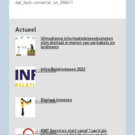
dat_fault-converter_en_050411
Actueel
Uitnodiging informatiebijeenkomsten
slim digitaal in meten van uw kabels en
leidingen
Infra Relatiedagen 2022
GEPLAATST OP 26-10-2022
Digitaal inmeten
GEPLAATST OP 11-03-2022
KMT Services start vanaf 1 april als
GEPLAATST OP 11-03-2022
geautoriseerd distributeur van het