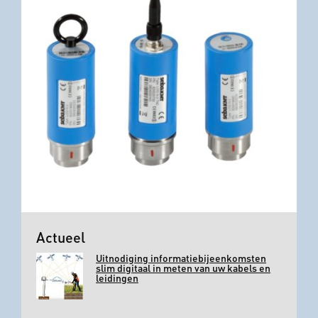
Actueel
Uitnodiging informatiebijeenkomsten
slim digitaal in meten van uw kabels en
leidingen