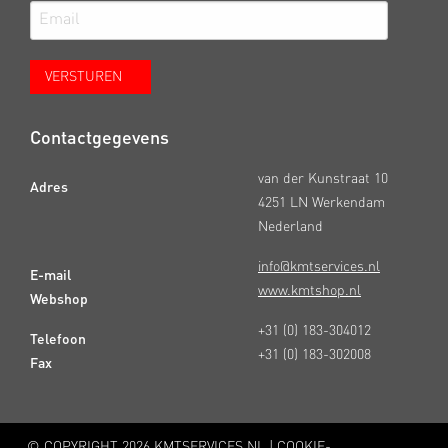
Contactgegevens
van der Kunstraat 10
Adres
4251 LN Werkendam
Nederland
info@kmtservices.nl
E-mail
www.kmtshop.nl
Webshop
+31 (0) 183-304012
Telefoon
+31 (0) 183-302008
Fax
© COPYRIGHT
2026 KMTSERVICES.NL |
COOKIE-