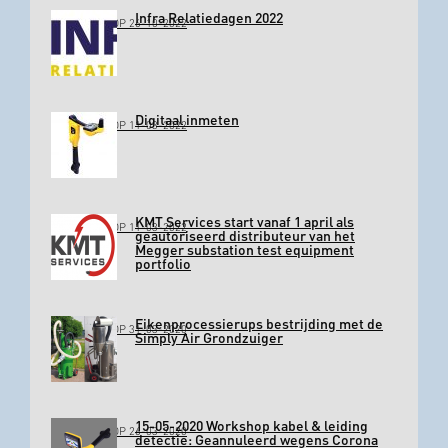
Infra Relatiedagen 2022
GEPLAATST OP 26-10-2022
Digitaal inmeten
GEPLAATST OP 11-03-2022
KMT Services start vanaf 1 april als
GEPLAATST OP 11-03-2022
geautoriseerd distributeur van het
Megger substation test equipment
portfolio
Eikenprocessierups bestrijding met de
GEPLAATST OP 31-03-2020
Simply Air Grondzuiger
15-05-2020 Workshop kabel & leiding
GEPLAATST OP 26-03-2020
detectie: Geannuleerd wegens Corona