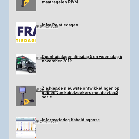
maatregelen RIVM
Infra Relatiedagen
GEPLAATST OP 04-03-2020
Openhuisdagen dinsdag 5 en woensdag 6
GEPLAATST OP 09-01-2020
november 2019
Zie hier de nieuwste ontwikkelingen op
GEPLAATST OP 24-10-2019
gebied van kabelzoekers met de vLoc3
serie
Informatiedag Kabeldiagnose
GEPLAATST OP 24-01-2019