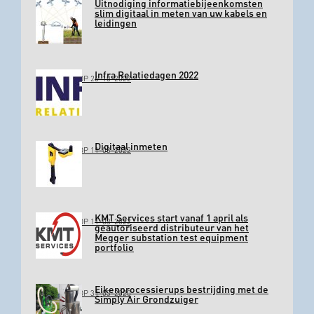
Uitnodiging informatiebijeenkomsten
slim digitaal in meten van uw kabels en
leidingen
Infra Relatiedagen 2022
GEPLAATST OP 26-10-2022
Digitaal inmeten
GEPLAATST OP 11-03-2022
KMT Services start vanaf 1 april als
GEPLAATST OP 11-03-2022
geautoriseerd distributeur van het
Megger substation test equipment
portfolio
Eikenprocessierups bestrijding met de
GEPLAATST OP 31-03-2020
Simply Air Grondzuiger