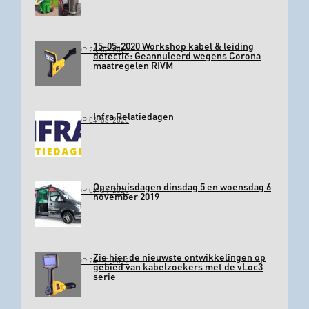
15-05-2020 Workshop kabel & leiding
GEPLAATST OP 26-03-2020
detectie: Geannuleerd wegens Corona
maatregelen RIVM
Infra Relatiedagen
GEPLAATST OP 04-03-2020
Openhuisdagen dinsdag 5 en woensdag 6
GEPLAATST OP 09-01-2020
november 2019
Zie hier de nieuwste ontwikkelingen op
GEPLAATST OP 24-10-2019
gebied van kabelzoekers met de vLoc3
serie