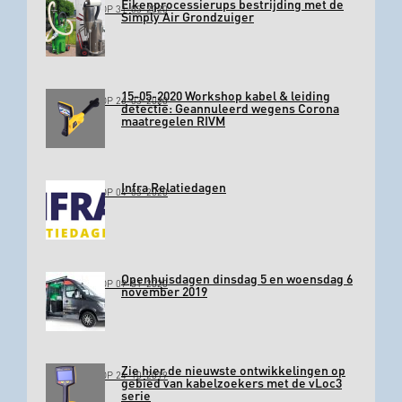
Eikenprocessierups bestrijding met de
GEPLAATST OP 31-03-2020
Simply Air Grondzuiger
15-05-2020 Workshop kabel & leiding
GEPLAATST OP 26-03-2020
detectie: Geannuleerd wegens Corona
maatregelen RIVM
Infra Relatiedagen
GEPLAATST OP 04-03-2020
Openhuisdagen dinsdag 5 en woensdag 6
GEPLAATST OP 09-01-2020
november 2019
Zie hier de nieuwste ontwikkelingen op
GEPLAATST OP 24-10-2019
gebied van kabelzoekers met de vLoc3
serie