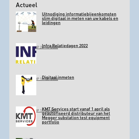
Actueel
Uitnodiging informatiebijeenkomsten
slim digitaal in meten van uw kabels en
leidingen
Infra Relatiedagen 2022
GEPLAATST OP 26-10-2022
Digitaal inmeten
GEPLAATST OP 11-03-2022
KMT Services start vanaf 1 april als
GEPLAATST OP 11-03-2022
geautoriseerd distributeur van het
Megger substation test equipment
portfolio