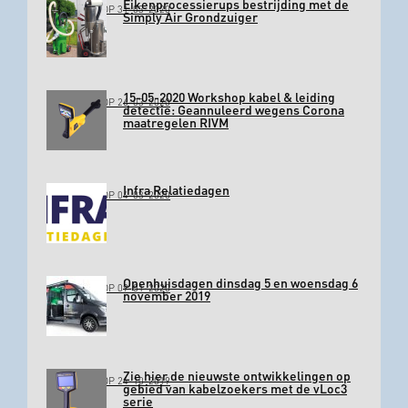
Eikenprocessierups bestrijding met de
GEPLAATST OP 31-03-2020
Simply Air Grondzuiger
15-05-2020 Workshop kabel & leiding
GEPLAATST OP 26-03-2020
detectie: Geannuleerd wegens Corona
maatregelen RIVM
Infra Relatiedagen
GEPLAATST OP 04-03-2020
Openhuisdagen dinsdag 5 en woensdag 6
GEPLAATST OP 09-01-2020
november 2019
Zie hier de nieuwste ontwikkelingen op
GEPLAATST OP 24-10-2019
gebied van kabelzoekers met de vLoc3
serie