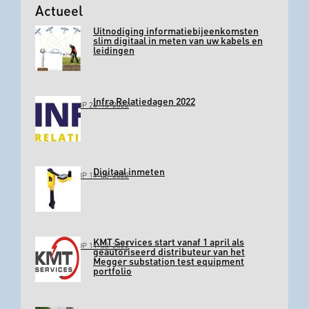
Actueel
Uitnodiging informatiebijeenkomsten
slim digitaal in meten van uw kabels en
leidingen
Infra Relatiedagen 2022
GEPLAATST OP 26-10-2022
Digitaal inmeten
GEPLAATST OP 11-03-2022
KMT Services start vanaf 1 april als
GEPLAATST OP 11-03-2022
geautoriseerd distributeur van het
Megger substation test equipment
portfolio