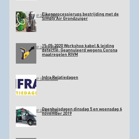
Eikenprocessierups bestrijding met de
GEPLAATST OP 31-03-2020
Simply Air Grondzuiger
15-05-2020 Workshop kabel & leiding
GEPLAATST OP 26-03-2020
detectie: Geannuleerd wegens Corona
maatregelen RIVM
Infra Relatiedagen
GEPLAATST OP 04-03-2020
Openhuisdagen dinsdag 5 en woensdag 6
GEPLAATST OP 09-01-2020
november 2019