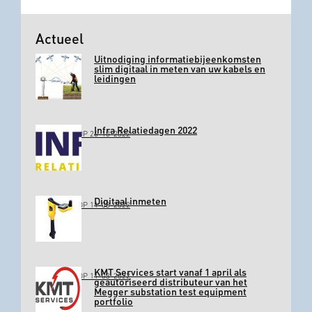
Actueel
Uitnodiging informatiebijeenkomsten
slim digitaal in meten van uw kabels en
leidingen
Infra Relatiedagen 2022
GEPLAATST OP 26-10-2022
Digitaal inmeten
GEPLAATST OP 11-03-2022
KMT Services start vanaf 1 april als
GEPLAATST OP 11-03-2022
geautoriseerd distributeur van het
Megger substation test equipment
portfolio