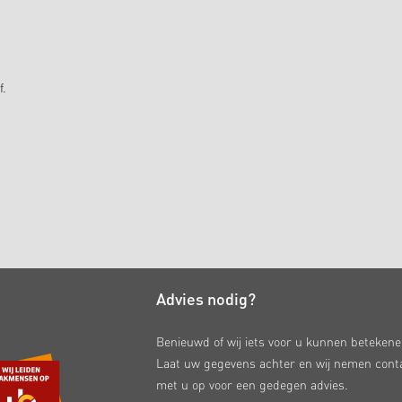
f.
Advies nodig?
Benieuwd of wij iets voor u kunnen beteken
Laat uw gegevens achter en wij nemen cont
met u op voor een gedegen advies.