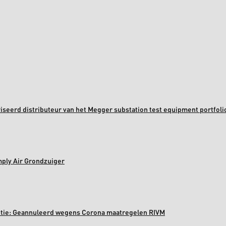
oriseerd distributeur van het Megger substation test equipment portfoli
mply Air Grondzuiger
ectie: Geannuleerd wegens Corona maatregelen RIVM