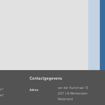
Contactgegevens
van der Kunstraat 10
Adres
en?
4251 LN Werkendam
act
Nederland