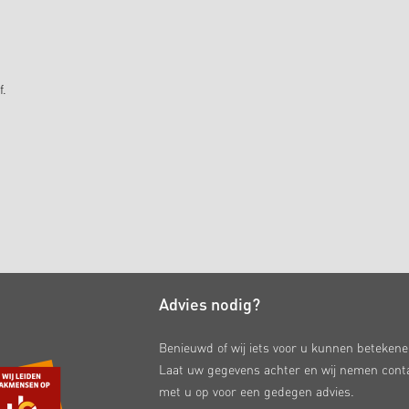
f.
Advies nodig?
Benieuwd of wij iets voor u kunnen beteken
Laat uw gegevens achter en wij nemen cont
met u op voor een gedegen advies.