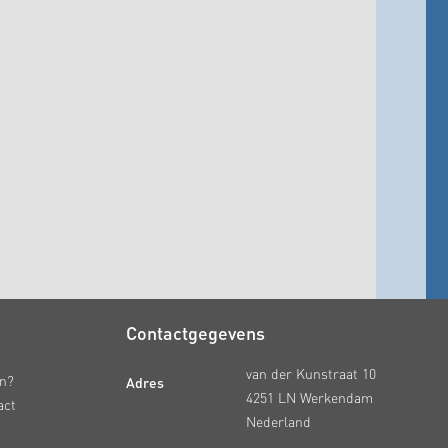
Contactgegevens
van der Kunstraat 10
Adres
en?
4251 LN Werkendam
act
Nederland