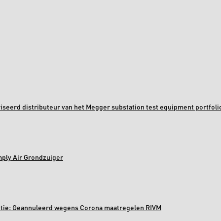
oriseerd distributeur van het Megger substation test equipment portfoli
mply Air Grondzuiger
ectie: Geannuleerd wegens Corona maatregelen RIVM