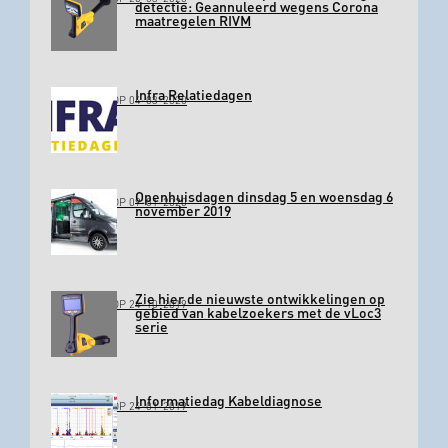
detectie: Geannuleerd wegens Corona
maatregelen RIVM
Infra Relatiedagen
GEPLAATST OP 04-03-2020
Openhuisdagen dinsdag 5 en woensdag 6
GEPLAATST OP 09-01-2020
november 2019
Zie hier de nieuwste ontwikkelingen op
GEPLAATST OP 24-10-2019
gebied van kabelzoekers met de vLoc3
serie
Informatiedag Kabeldiagnose
GEPLAATST OP 24-01-2019