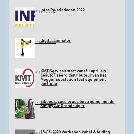
Infra Relatiedagen 2022
GEPLAATST OP 26-10-2022
Digitaal inmeten
GEPLAATST OP 11-03-2022
KMT Services start vanaf 1 april als
GEPLAATST OP 11-03-2022
geautoriseerd distributeur van het
Megger substation test equipment
portfolio
Eikenprocessierups bestrijding met de
GEPLAATST OP 31-03-2020
Simply Air Grondzuiger
15-05-2020 Workshop kabel & leiding
GEPLAATST OP 26-03-2020