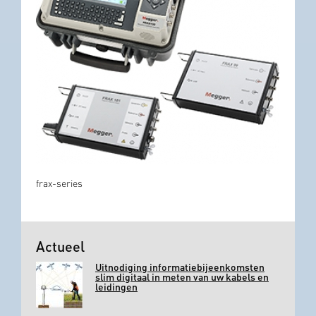
frax-series
Actueel
Uitnodiging informatiebijeenkomsten
slim digitaal in meten van uw kabels en
leidingen