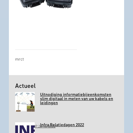
mrct
Actueel
Uitnodiging informatiebijeenkomsten
slim digitaal in meten van uw kabels en
leidingen
Infra Relatiedagen 2022
GEPLAATST OP 26-10-2022