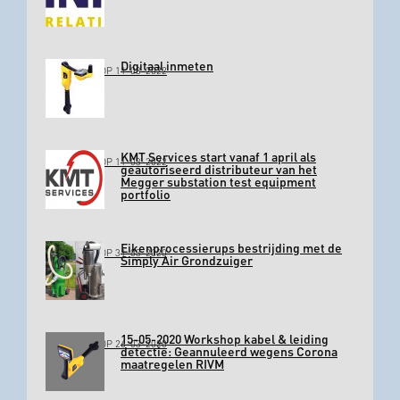
Digitaal inmeten
GEPLAATST OP 11-03-2022
KMT Services start vanaf 1 april als
GEPLAATST OP 11-03-2022
geautoriseerd distributeur van het
Megger substation test equipment
portfolio
Eikenprocessierups bestrijding met de
GEPLAATST OP 31-03-2020
Simply Air Grondzuiger
15-05-2020 Workshop kabel & leiding
GEPLAATST OP 26-03-2020
detectie: Geannuleerd wegens Corona
maatregelen RIVM