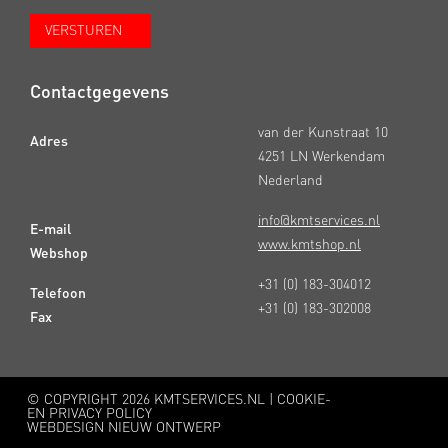
Contactgegevens
van der Kunstraat 10
Adres
4251 LN Werkendam
Nederland
info@kmtservices.nl
E-mail
www.kmtshop.nl
Webshop
+31 (0) 183-304012
Telefoon
+31 (0) 183-302008
Fax
© COPYRIGHT
2026 KMTSERVICES.NL |
COOKIE-
EN PRIVACY POLICY
WEBDESIGN NIEUW ONTWERP