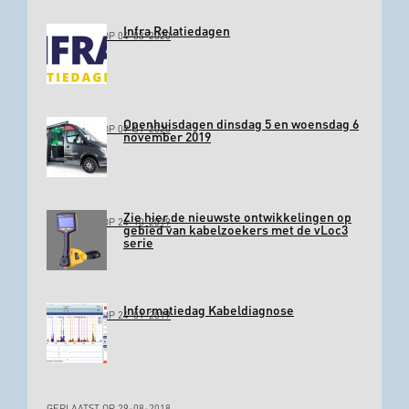
Infra Relatiedagen
GEPLAATST OP 04-03-2020
Openhuisdagen dinsdag 5 en woensdag 6
GEPLAATST OP 09-01-2020
november 2019
Zie hier de nieuwste ontwikkelingen op
GEPLAATST OP 24-10-2019
gebied van kabelzoekers met de vLoc3
serie
Informatiedag Kabeldiagnose
GEPLAATST OP 24-01-2019