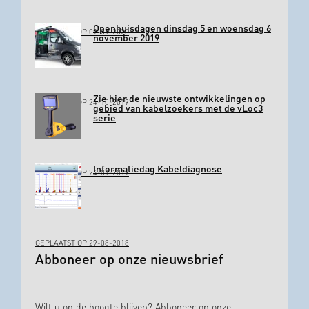
Openhuisdagen dinsdag 5 en woensdag 6
GEPLAATST OP 09-01-2020
november 2019
Zie hier de nieuwste ontwikkelingen op
GEPLAATST OP 24-10-2019
gebied van kabelzoekers met de vLoc3
serie
Informatiedag Kabeldiagnose
GEPLAATST OP 24-01-2019
GEPLAATST OP 29-08-2018
Abboneer op onze nieuwsbrief
Wilt u op de hoogte blijven? Abboneer op onze