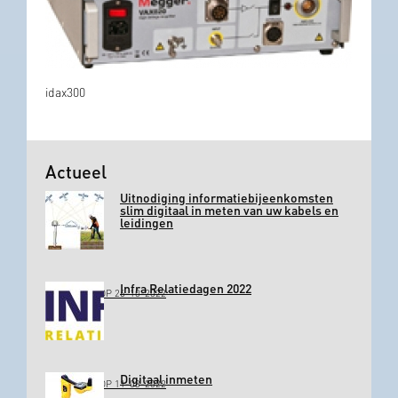
idax300
Actueel
Uitnodiging informatiebijeenkomsten
slim digitaal in meten van uw kabels en
leidingen
Infra Relatiedagen 2022
GEPLAATST OP 26-10-2022
Digitaal inmeten
GEPLAATST OP 11-03-2022