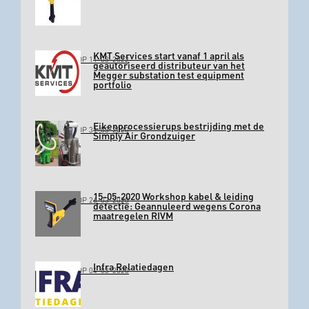
KMT Services start vanaf 1 april als
GEPLAATST OP 11-03-2022
geautoriseerd distributeur van het
Megger substation test equipment
portfolio
Eikenprocessierups bestrijding met de
GEPLAATST OP 31-03-2020
Simply Air Grondzuiger
15-05-2020 Workshop kabel & leiding
GEPLAATST OP 26-03-2020
detectie: Geannuleerd wegens Corona
maatregelen RIVM
Infra Relatiedagen
GEPLAATST OP 04-03-2020