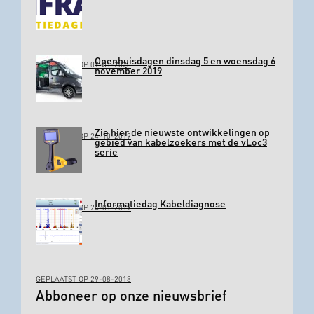
Openhuisdagen dinsdag 5 en woensdag 6
GEPLAATST OP 09-01-2020
november 2019
Zie hier de nieuwste ontwikkelingen op
GEPLAATST OP 24-10-2019
gebied van kabelzoekers met de vLoc3
serie
Informatiedag Kabeldiagnose
GEPLAATST OP 24-01-2019
GEPLAATST OP 29-08-2018
Abboneer op onze nieuwsbrief