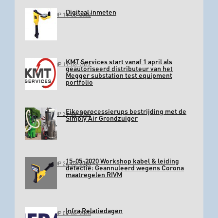
Digitaal inmeten
GEPLAATST OP 11-03-2022
KMT Services start vanaf 1 april als
GEPLAATST OP 11-03-2022
geautoriseerd distributeur van het
Megger substation test equipment
portfolio
Eikenprocessierups bestrijding met de
GEPLAATST OP 31-03-2020
Simply Air Grondzuiger
15-05-2020 Workshop kabel & leiding
GEPLAATST OP 26-03-2020
detectie: Geannuleerd wegens Corona
maatregelen RIVM
Infra Relatiedagen
GEPLAATST OP 04-03-2020