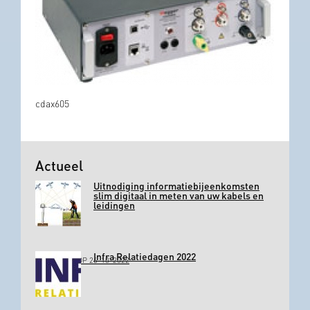
cdax605
Actueel
Uitnodiging informatiebijeenkomsten
slim digitaal in meten van uw kabels en
leidingen
Infra Relatiedagen 2022
GEPLAATST OP 26-10-2022