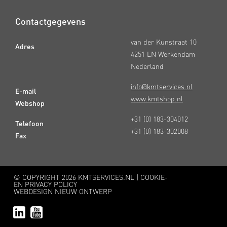
Contactgegevens
van der Kunstraat 10
Adres
4251 LN Werkendam
Nederland
info@kmtservices.nl
E-mail
www.kmtshop.nl
Webshop
+31 (0) 183-304012
Telefoon
+31 (0) 183-302008
Fax
© COPYRIGHT
2026 KMTSERVICES.NL |
COOKIE-
EN PRIVACY POLICY
WEBDESIGN NIEUW ONTWERP