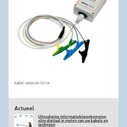
kabel-selectie-lci-tx
Actueel
Uitnodiging informatiebijeenkomsten
slim digitaal in meten van uw kabels en
leidingen