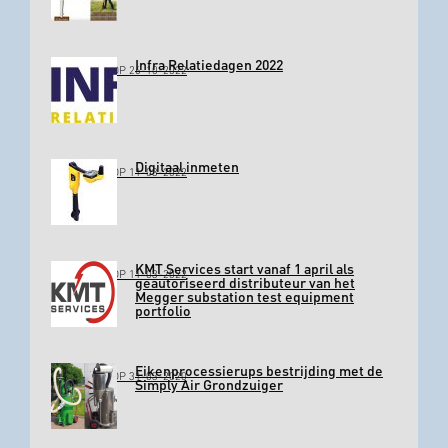
Infra Relatiedagen 2022
GEPLAATST OP 26-10-2022
Digitaal inmeten
GEPLAATST OP 11-03-2022
KMT Services start vanaf 1 april als
GEPLAATST OP 11-03-2022
geautoriseerd distributeur van het
Megger substation test equipment
portfolio
Eikenprocessierups bestrijding met de
GEPLAATST OP 31-03-2020
Simply Air Grondzuiger