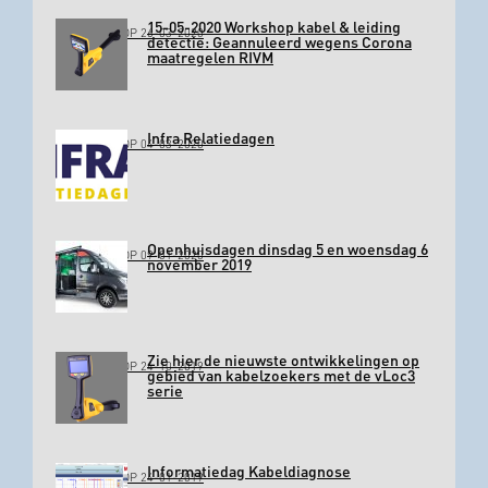
15-05-2020 Workshop kabel & leiding
GEPLAATST OP 26-03-2020
detectie: Geannuleerd wegens Corona
maatregelen RIVM
Infra Relatiedagen
GEPLAATST OP 04-03-2020
Openhuisdagen dinsdag 5 en woensdag 6
GEPLAATST OP 09-01-2020
november 2019
Zie hier de nieuwste ontwikkelingen op
GEPLAATST OP 24-10-2019
gebied van kabelzoekers met de vLoc3
serie
Informatiedag Kabeldiagnose
GEPLAATST OP 24-01-2019