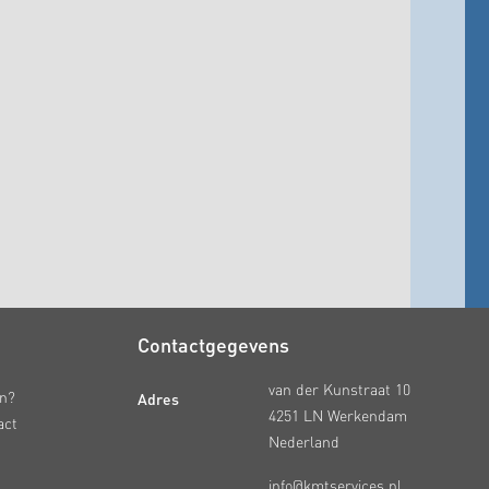
Contactgegevens
van der Kunstraat 10
Adres
en?
4251 LN Werkendam
act
Nederland
info@kmtservices.nl