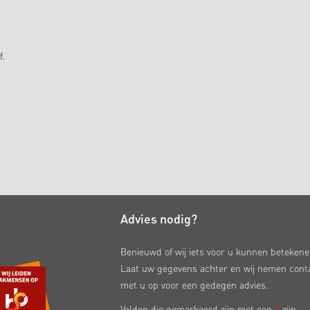
f.
Advies nodig?
Benieuwd of wij iets voor u kunnen beteken
Laat uw gegevens achter en wij nemen cont
met u op voor een gedegen advies.