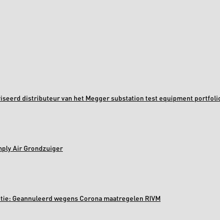
oriseerd distributeur van het Megger substation test equipment portfoli
mply Air Grondzuiger
ectie: Geannuleerd wegens Corona maatregelen RIVM