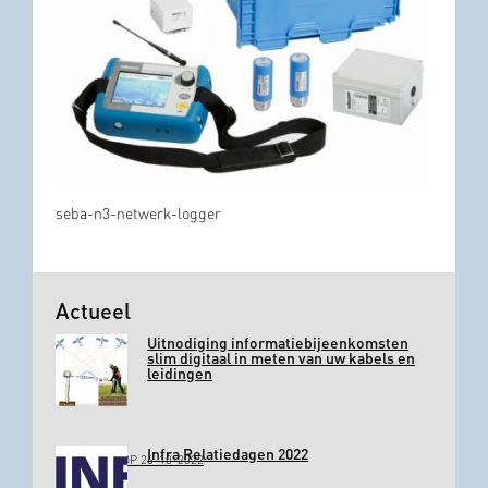
seba-n3-netwerk-logger
Actueel
Uitnodiging informatiebijeenkomsten
slim digitaal in meten van uw kabels en
leidingen
Infra Relatiedagen 2022
GEPLAATST OP 26-10-2022