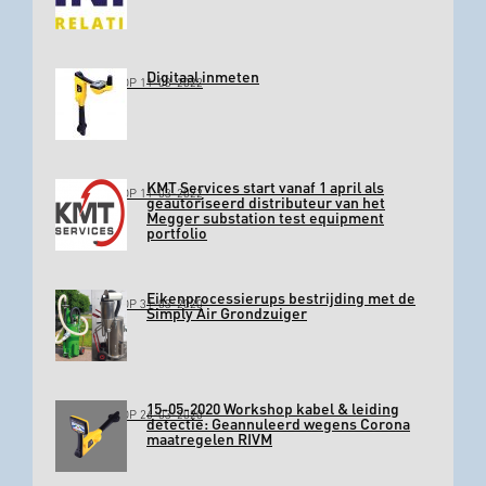
Digitaal inmeten
GEPLAATST OP 11-03-2022
KMT Services start vanaf 1 april als
GEPLAATST OP 11-03-2022
geautoriseerd distributeur van het
Megger substation test equipment
portfolio
Eikenprocessierups bestrijding met de
GEPLAATST OP 31-03-2020
Simply Air Grondzuiger
15-05-2020 Workshop kabel & leiding
GEPLAATST OP 26-03-2020
detectie: Geannuleerd wegens Corona
maatregelen RIVM