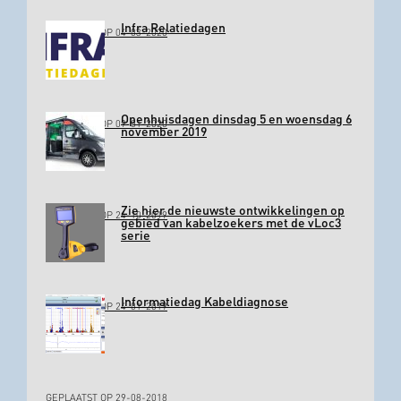
Infra Relatiedagen
GEPLAATST OP 04-03-2020
Openhuisdagen dinsdag 5 en woensdag 6
GEPLAATST OP 09-01-2020
november 2019
Zie hier de nieuwste ontwikkelingen op
GEPLAATST OP 24-10-2019
gebied van kabelzoekers met de vLoc3
serie
Informatiedag Kabeldiagnose
GEPLAATST OP 24-01-2019
GEPLAATST OP 29-08-2018