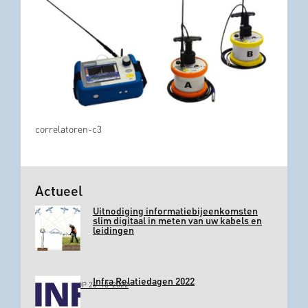
correlatoren-c3
Actueel
Uitnodiging informatiebijeenkomsten
slim digitaal in meten van uw kabels en
leidingen
Infra Relatiedagen 2022
GEPLAATST OP 26-10-2022