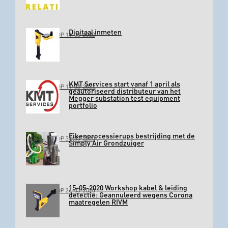
Digitaal inmeten
GEPLAATST OP 11-03-2022
KMT Services start vanaf 1 april als
GEPLAATST OP 11-03-2022
geautoriseerd distributeur van het
Megger substation test equipment
portfolio
Eikenprocessierups bestrijding met de
GEPLAATST OP 31-03-2020
Simply Air Grondzuiger
15-05-2020 Workshop kabel & leiding
GEPLAATST OP 26-03-2020
detectie: Geannuleerd wegens Corona
maatregelen RIVM