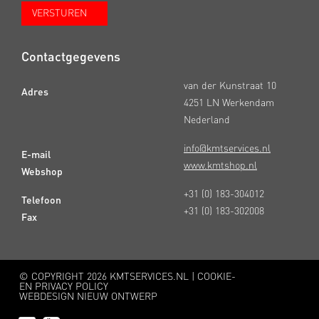
Contactgegevens
van der Kunstraat 10
Adres
4251 LN Werkendam
Nederland
info@kmtservices.nl
E-mail
www.kmtshop.nl
Webshop
+31 (0) 183-304012
Telefoon
+31 (0) 183-302008
Fax
© COPYRIGHT
2026 KMTSERVICES.NL |
COOKIE-
EN PRIVACY POLICY
WEBDESIGN NIEUW ONTWERP