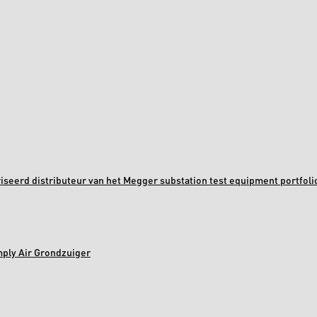
oriseerd distributeur van het Megger substation test equipment portfoli
mply Air Grondzuiger