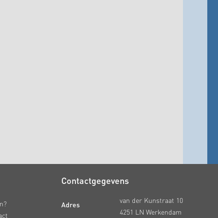
Contactgegevens
van der Kunstraat 10
Adres
en?
4251 LN Werkendam
act