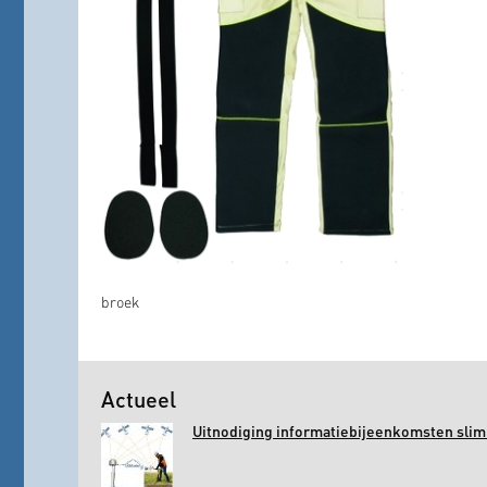
broek
Actueel
Uitnodiging informatiebijeenkomsten slim 