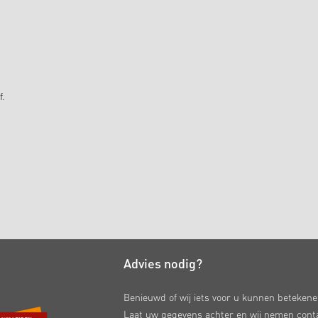
f.
Advies nodig?
Benieuwd of wij iets voor u kunnen beteken
Laat uw gegevens achter en wij nemen cont