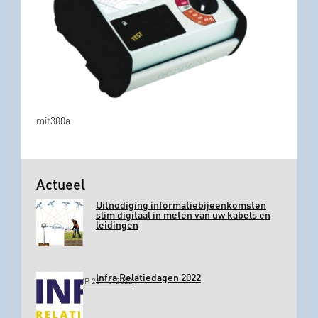
mit300a
Actueel
Uitnodiging informatiebijeenkomsten
slim digitaal in meten van uw kabels en
leidingen
Infra Relatiedagen 2022
GEPLAATST OP 26-10-2022