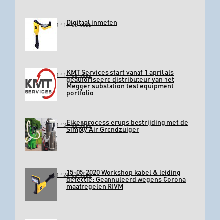
Digitaal inmeten
GEPLAATST OP 11-03-2022
KMT Services start vanaf 1 april als
GEPLAATST OP 11-03-2022
geautoriseerd distributeur van het
Megger substation test equipment
portfolio
Eikenprocessierups bestrijding met de
GEPLAATST OP 31-03-2020
Simply Air Grondzuiger
15-05-2020 Workshop kabel & leiding
GEPLAATST OP 26-03-2020
detectie: Geannuleerd wegens Corona
maatregelen RIVM