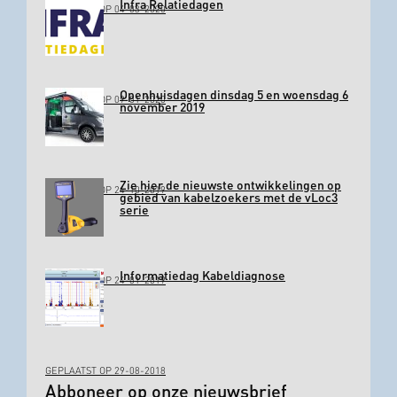
Infra Relatiedagen
GEPLAATST OP 04-03-2020
Openhuisdagen dinsdag 5 en woensdag 6
GEPLAATST OP 09-01-2020
november 2019
Zie hier de nieuwste ontwikkelingen op
GEPLAATST OP 24-10-2019
gebied van kabelzoekers met de vLoc3
serie
Informatiedag Kabeldiagnose
GEPLAATST OP 24-01-2019
GEPLAATST OP 29-08-2018
Abboneer op onze nieuwsbrief