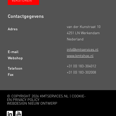
Contactgegevens
van der Kunstraat 10
Adres
4251 LN Werkendam
Nederland
info@kmtservices.nl
E-mail
www.kmtshop.nl
Webshop
+31 (0) 183-304012
Telefoon
+31 (0) 183-302008
Fax
© COPYRIGHT
2026 KMTSERVICES.NL |
COOKIE-
EN PRIVACY POLICY
WEBDESIGN NIEUW ONTWERP