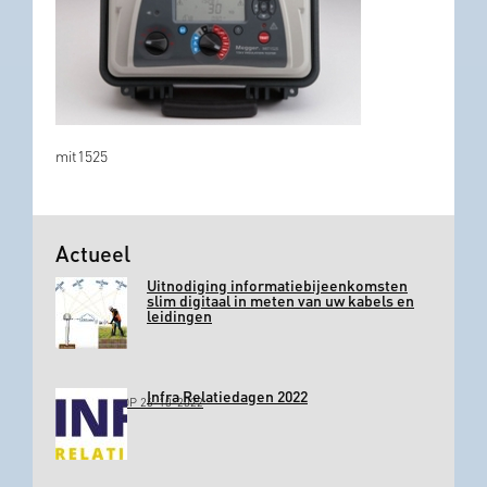
mit1525
Actueel
Uitnodiging informatiebijeenkomsten
slim digitaal in meten van uw kabels en
leidingen
Infra Relatiedagen 2022
GEPLAATST OP 26-10-2022