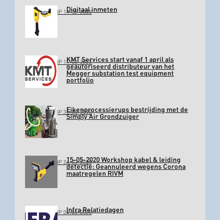
Digitaal inmeten
GEPLAATST OP 11-03-2022
KMT Services start vanaf 1 april als
GEPLAATST OP 11-03-2022
geautoriseerd distributeur van het
Megger substation test equipment
portfolio
Eikenprocessierups bestrijding met de
GEPLAATST OP 31-03-2020
Simply Air Grondzuiger
15-05-2020 Workshop kabel & leiding
GEPLAATST OP 26-03-2020
detectie: Geannuleerd wegens Corona
maatregelen RIVM
Infra Relatiedagen
GEPLAATST OP 04-03-2020