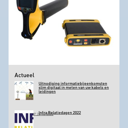
Actueel
Uitnodiging informatiebijeenkomsten
slim digitaal in meten van uw kabels en
leidingen
Infra Relatiedagen 2022
GEPLAATST OP 26-10-2022