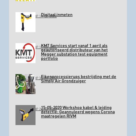
Digitaal inmeten
GEPLAATST OP 11-03-2022
KMT Services start vanaf 1 april als
GEPLAATST OP 11-03-2022
geautoriseerd distributeur van het
Megger substation test equipment
portfolio
Eikenprocessierups bestrijding met de
GEPLAATST OP 31-03-2020
Simply Air Grondzuiger
15-05-2020 Workshop kabel & leiding
GEPLAATST OP 26-03-2020
detectie: Geannuleerd wegens Corona
maatregelen RIVM