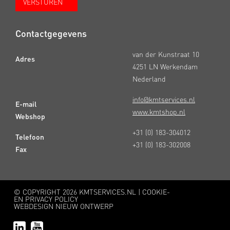
Contactgegevens
van der Kunstraat 10
Adres
4251 LN Werkendam
Nederland
info@kmtservices.nl
E-mail
www.kmtshop.nl
Webshop
+31 (0) 183-304012
Telefoon
+31 (0) 183-302008
Fax
© COPYRIGHT
2026 KMTSERVICES.NL |
COOKIE-
EN PRIVACY POLICY
WEBDESIGN NIEUW ONTWERP