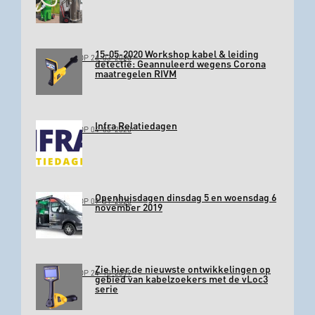
15-05-2020 Workshop kabel & leiding
GEPLAATST OP 26-03-2020
detectie: Geannuleerd wegens Corona
maatregelen RIVM
Infra Relatiedagen
GEPLAATST OP 04-03-2020
Openhuisdagen dinsdag 5 en woensdag 6
GEPLAATST OP 09-01-2020
november 2019
Zie hier de nieuwste ontwikkelingen op
GEPLAATST OP 24-10-2019
gebied van kabelzoekers met de vLoc3
serie