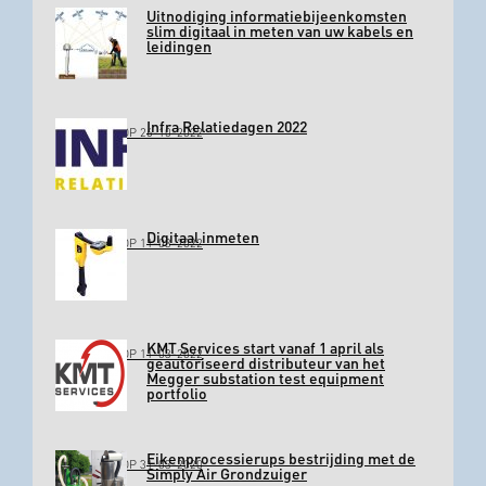
Uitnodiging informatiebijeenkomsten
slim digitaal in meten van uw kabels en
leidingen
Infra Relatiedagen 2022
GEPLAATST OP 26-10-2022
Digitaal inmeten
GEPLAATST OP 11-03-2022
KMT Services start vanaf 1 april als
GEPLAATST OP 11-03-2022
geautoriseerd distributeur van het
Megger substation test equipment
portfolio
Eikenprocessierups bestrijding met de
GEPLAATST OP 31-03-2020
Simply Air Grondzuiger