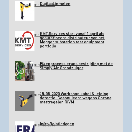
Digitaal inmeten
GEPLAATST OP 11-03-2022
KMT Services start vanaf 1 april als
GEPLAATST OP 11-03-2022
geautoriseerd distributeur van het
Megger substation test equipment
portfolio
Eikenprocessierups bestrijding met de
GEPLAATST OP 31-03-2020
Simply Air Grondzuiger
15-05-2020 Workshop kabel & leiding
GEPLAATST OP 26-03-2020
detectie: Geannuleerd wegens Corona
maatregelen RIVM
Infra Relatiedagen
GEPLAATST OP 04-03-2020