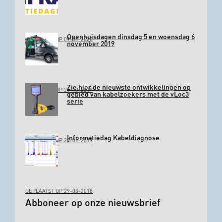
Openhuisdagen dinsdag 5 en woensdag 6
GEPLAATST OP 09-01-2020
november 2019
Zie hier de nieuwste ontwikkelingen op
GEPLAATST OP 24-10-2019
gebied van kabelzoekers met de vLoc3
serie
Informatiedag Kabeldiagnose
GEPLAATST OP 24-01-2019
GEPLAATST OP 29-08-2018
Abboneer op onze nieuwsbrief