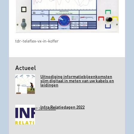
tdr-teleflex-vx-in-koffer
Actueel
Uitnodiging informatiebijeenkomsten
slim digitaal in meten van uw kabels en
leidingen
Infra Relatiedagen 2022
GEPLAATST OP 26-10-2022