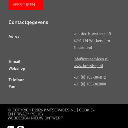
Contactgegevens
van der Kunstraat 10
Adres
4251 LN Werkendam
Nederland
info@kmtservices.nl
E-mail
www.kmtshop.nl
Webshop
+31 (0) 183-304012
Telefoon
+31 (0) 183-302008
Fax
© COPYRIGHT
2026 KMTSERVICES.NL |
COOKIE-
EN PRIVACY POLICY
WEBDESIGN NIEUW ONTWERP