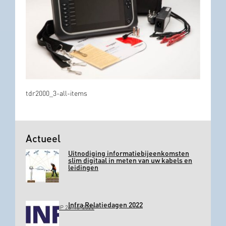
tdr2000_3-all-items
Actueel
Uitnodiging informatiebijeenkomsten
slim digitaal in meten van uw kabels en
leidingen
Infra Relatiedagen 2022
GEPLAATST OP 26-10-2022