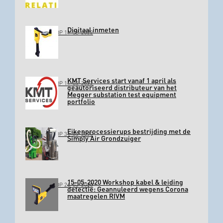
Digitaal inmeten
GEPLAATST OP 11-03-2022
KMT Services start vanaf 1 april als
GEPLAATST OP 11-03-2022
geautoriseerd distributeur van het
Megger substation test equipment
portfolio
Eikenprocessierups bestrijding met de
GEPLAATST OP 31-03-2020
Simply Air Grondzuiger
15-05-2020 Workshop kabel & leiding
GEPLAATST OP 26-03-2020
detectie: Geannuleerd wegens Corona
maatregelen RIVM