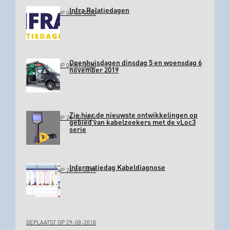
Infra Relatiedagen
GEPLAATST OP 04-03-2020
Openhuisdagen dinsdag 5 en woensdag 6
GEPLAATST OP 09-01-2020
november 2019
Zie hier de nieuwste ontwikkelingen op
GEPLAATST OP 24-10-2019
gebied van kabelzoekers met de vLoc3
serie
Informatiedag Kabeldiagnose
GEPLAATST OP 24-01-2019
GEPLAATST OP 29-08-2018