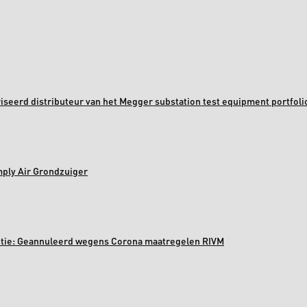
oriseerd distributeur van het Megger substation test equipment portfoli
mply Air Grondzuiger
ectie: Geannuleerd wegens Corona maatregelen RIVM