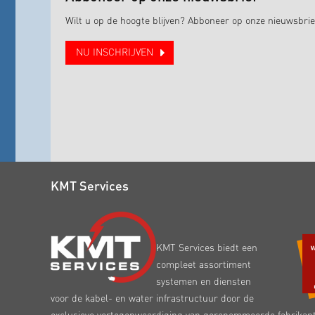
Wilt u op de hoogte blijven? Abboneer op onze nieuwsbrie
NU INSCHRIJVEN
KMT Services
KMT Services biedt een
compleet assortiment
systemen en diensten
voor de kabel- en water infrastructuur door de