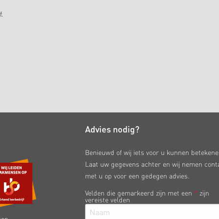
f.
Advies nodig?
Benieuwd of wij iets voor u kunnen beteken
Laat uw gegevens achter en wij nemen cont
met u op voor een gedegen advies.
Velden die gemarkeerd zijn met een
*
zijn
vereiste velden