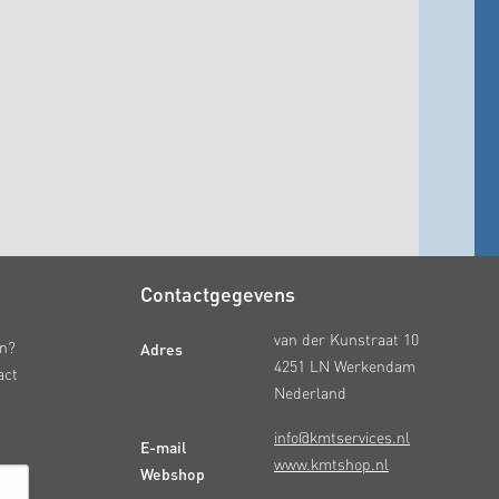
Contactgegevens
van der Kunstraat 10
Adres
en?
4251 LN Werkendam
act
Nederland
info@kmtservices.nl
E-mail
www.kmtshop.nl
Webshop