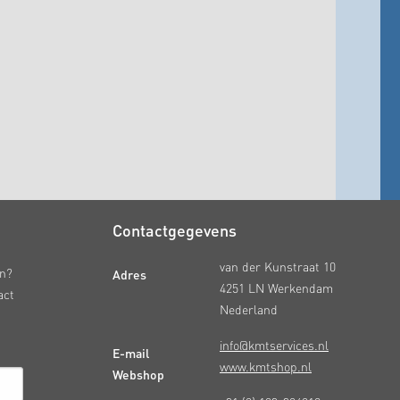
Contactgegevens
van der Kunstraat 10
Adres
en?
4251 LN Werkendam
act
Nederland
info@kmtservices.nl
E-mail
www.kmtshop.nl
Webshop