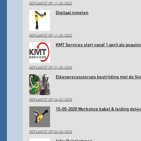
GEPLAATST OP 11-03-2022
Digitaal inmeten
GEPLAATST OP 11-03-2022
KMT Services start vanaf 1 april als geaut
GEPLAATST OP 31-03-2020
Eikenprocessierups bestrijding met de Si
GEPLAATST OP 26-03-2020
15-05-2020 Workshop kabel & leiding det
GEPLAATST OP 04-03-2020
Infra Relatiedagen