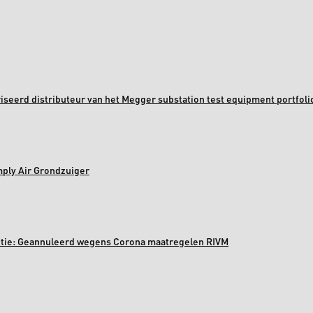
oriseerd distributeur van het Megger substation test equipment portfoli
mply Air Grondzuiger
ectie: Geannuleerd wegens Corona maatregelen RIVM