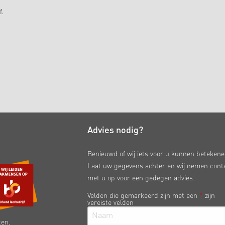
f.
Advies nodig?
Benieuwd of wij iets voor u kunnen beteken
Laat uw gegevens achter en wij nemen cont
met u op voor een gedegen advies.
Velden die gemarkeerd zijn met een
*
zijn
vereiste velden
ten.