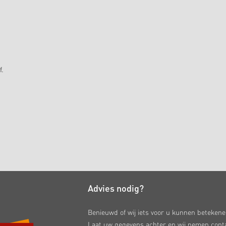
f.
Advies nodig?
Benieuwd of wij iets voor u kunnen beteken
Laat uw gegevens achter en wij nemen cont