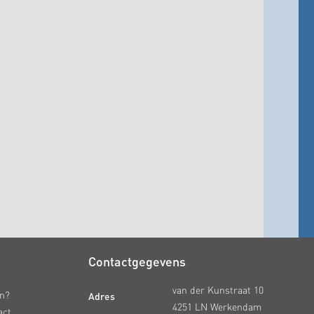
Contactgegevens
van der Kunstraat 10
Adres
en?
4251 LN Werkendam
act