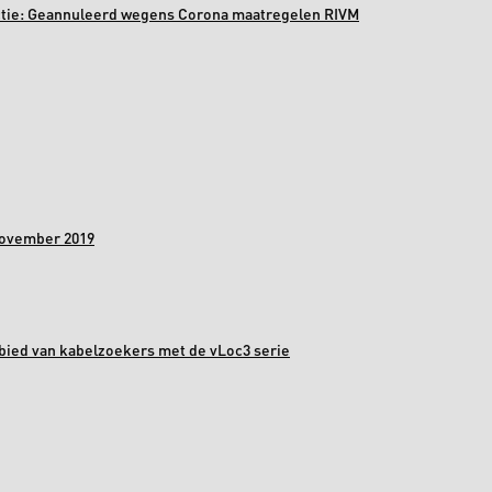
ectie: Geannuleerd wegens Corona maatregelen RIVM
november 2019
bied van kabelzoekers met de vLoc3 serie