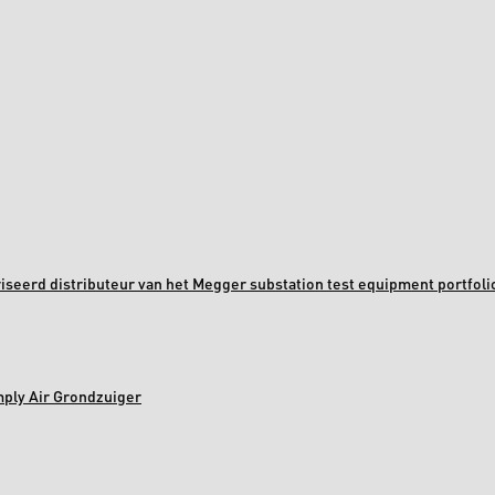
oriseerd distributeur van het Megger substation test equipment portfoli
mply Air Grondzuiger