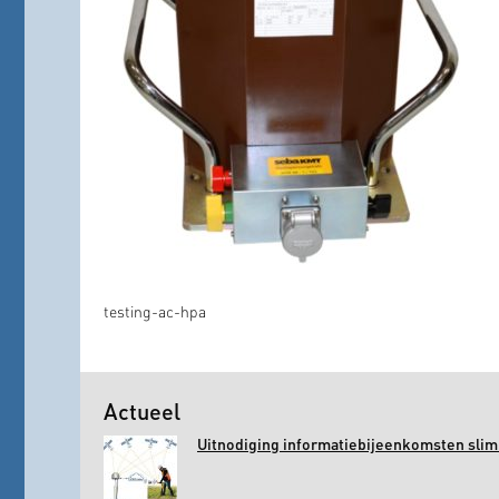
testing-ac-hpa
Actueel
Uitnodiging informatiebijeenkomsten slim 