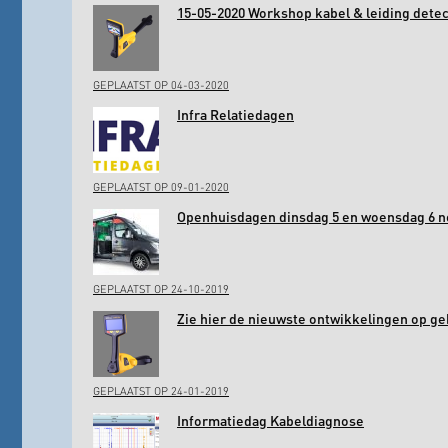
15-05-2020 Workshop kabel & leiding det
GEPLAATST OP 04-03-2020
Infra Relatiedagen
GEPLAATST OP 09-01-2020
Openhuisdagen dinsdag 5 en woensdag 6 
GEPLAATST OP 24-10-2019
Zie hier de nieuwste ontwikkelingen op ge
GEPLAATST OP 24-01-2019
Informatiedag Kabeldiagnose