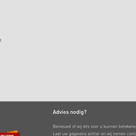
f.
Advies nodig?
Benieuwd of wij iets voor u kunnen beteken
Laat uw gegevens achter en wij nemen cont