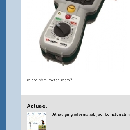
micro-ohm-meter-mom2
Actueel
Uitnodiging informatiebijeenkomsten slim 