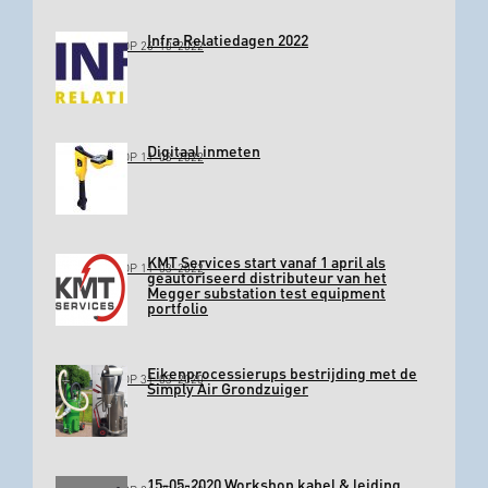
Infra Relatiedagen 2022
GEPLAATST OP 26-10-2022
Digitaal inmeten
GEPLAATST OP 11-03-2022
KMT Services start vanaf 1 april als
GEPLAATST OP 11-03-2022
geautoriseerd distributeur van het
Megger substation test equipment
portfolio
Eikenprocessierups bestrijding met de
GEPLAATST OP 31-03-2020
Simply Air Grondzuiger
15-05-2020 Workshop kabel & leiding