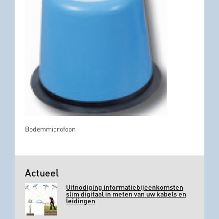
Bodemmicrofoon
Actueel
Uitnodiging informatiebijeenkomsten
slim digitaal in meten van uw kabels en
leidingen