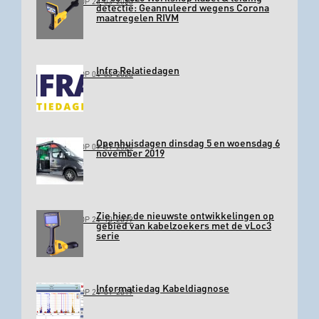
GEPLAATST OP 26-03-2020
detectie: Geannuleerd wegens Corona
maatregelen RIVM
Infra Relatiedagen
GEPLAATST OP 04-03-2020
Openhuisdagen dinsdag 5 en woensdag 6
GEPLAATST OP 09-01-2020
november 2019
Zie hier de nieuwste ontwikkelingen op
GEPLAATST OP 24-10-2019
gebied van kabelzoekers met de vLoc3
serie
Informatiedag Kabeldiagnose
GEPLAATST OP 24-01-2019