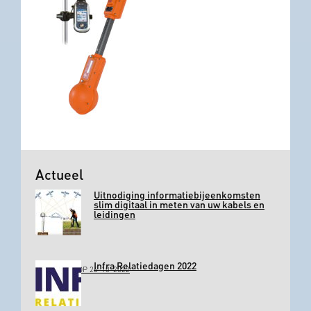
Actueel
Uitnodiging informatiebijeenkomsten
slim digitaal in meten van uw kabels en
leidingen
Infra Relatiedagen 2022
GEPLAATST OP 26-10-2022