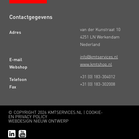
Contactgegevens
van der Kunstraat 10
Adres
4251 LN Werkendam
Nederland
info@kmtservices.nl
E-mail
www.kmtshop.nl
Webshop
+31 (0) 183-304012
Telefoon
+31 (0) 183-302008
Fax
© COPYRIGHT
2026 KMTSERVICES.NL |
COOKIE-
EN PRIVACY POLICY
WEBDESIGN NIEUW ONTWERP