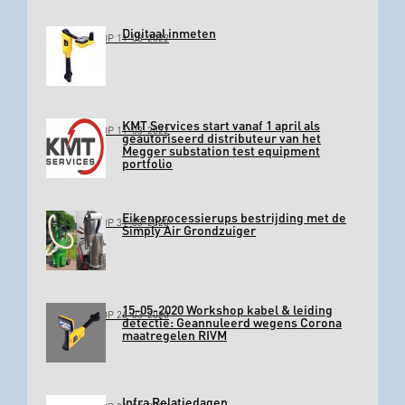
Digitaal inmeten
GEPLAATST OP 11-03-2022
KMT Services start vanaf 1 april als
GEPLAATST OP 11-03-2022
geautoriseerd distributeur van het
Megger substation test equipment
portfolio
Eikenprocessierups bestrijding met de
GEPLAATST OP 31-03-2020
Simply Air Grondzuiger
15-05-2020 Workshop kabel & leiding
GEPLAATST OP 26-03-2020
detectie: Geannuleerd wegens Corona
maatregelen RIVM
Infra Relatiedagen