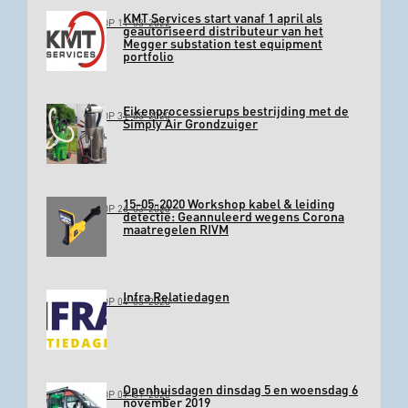
KMT Services start vanaf 1 april als
GEPLAATST OP 11-03-2022
geautoriseerd distributeur van het
Megger substation test equipment
portfolio
Eikenprocessierups bestrijding met de
GEPLAATST OP 31-03-2020
Simply Air Grondzuiger
15-05-2020 Workshop kabel & leiding
GEPLAATST OP 26-03-2020
detectie: Geannuleerd wegens Corona
maatregelen RIVM
Infra Relatiedagen
GEPLAATST OP 04-03-2020
Openhuisdagen dinsdag 5 en woensdag 6
GEPLAATST OP 09-01-2020
november 2019