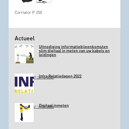
Corrlator P 250
Actueel
Uitnodiging informatiebijeenkomsten
slim digitaal in meten van uw kabels en
leidingen
Infra Relatiedagen 2022
GEPLAATST OP 26-10-2022
Digitaal inmeten
GEPLAATST OP 11-03-2022