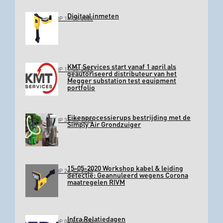
Digitaal inmeten
GEPLAATST OP 11-03-2022
KMT Services start vanaf 1 april als
GEPLAATST OP 11-03-2022
geautoriseerd distributeur van het
Megger substation test equipment
portfolio
Eikenprocessierups bestrijding met de
GEPLAATST OP 31-03-2020
Simply Air Grondzuiger
15-05-2020 Workshop kabel & leiding
GEPLAATST OP 26-03-2020
detectie: Geannuleerd wegens Corona
maatregelen RIVM
Infra Relatiedagen
GEPLAATST OP 04-03-2020