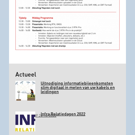
Actueel
Uitnodiging informatiebijeenkomsten
slim digitaal in meten van uw kabels en
leidingen
Infra Relatiedagen 2022
GEPLAATST OP 26-10-2022