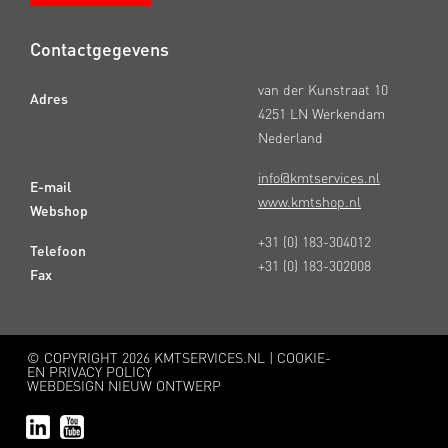
Contactgegevens
van der Kunstraat 10
Adres
4251 LN Werkendam
Nederland
info@kmtservices.nl
E-mail
www.kmtshop.nl
Webshop
+31 (0) 183-304012
Telefoon
+31 (0) 183-302008
Fax
© COPYRIGHT
2026 KMTSERVICES.NL |
COOKIE-
EN PRIVACY POLICY
WEBDESIGN NIEUW ONTWERP