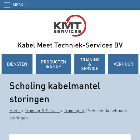
MENU
Kabel Meet Techniek-Services BV
TRAINING
PRODUCTEN
DIENSTEN
&
VERHUUR
& SHOP
SERVICE
Scholing kabelmantel
storingen
Home
/
Training & Service
/
Trainingen
/ Scholing kabelmantel
storingen