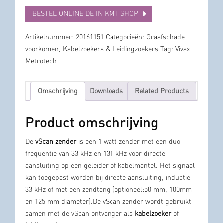
BESTEL ONLINE DE IN KMT SHOP
Artikelnummer:
20161151
Categorieën:
Graafschade
voorkomen
,
Kabelzoekers & Leidingzoekers
Tag:
Vivax
Metrotech
Omschrijving
Downloads
Related Products
Product omschrijving
De
vScan zender
is een 1 watt zender met een duo
frequentie van 33 kHz en 131 kHz voor directe
aansluiting op een geleider of kabelmantel. Het signaal
kan toegepast worden bij directe aansluiting, inductie
33 kHz of met een zendtang (optioneel:50 mm, 100mm
en 125 mm diameter).De vScan zender wordt gebruikt
samen met de vScan ontvanger als
kabelzoeker
of