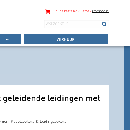
Online bestellen? Bezoek
kmtshop.nl
VERHUUR
t geleidende leidingen met
komen
,
Kabelzoekers & Leidingzoekers