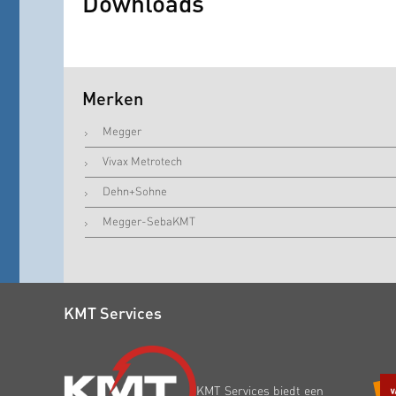
Downloads
Merken
Megger
Vivax Metrotech
Dehn+Sohne
Megger-SebaKMT
KMT Services
KMT Services biedt een