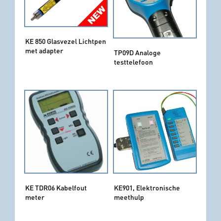
KE 850 Glasvezel Lichtpen
met adapter
TP09D Analoge
testtelefoon
KE TDR06 Kabelfout
KE901, Elektronische
meter
meethulp