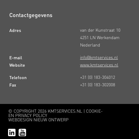
Contactgegevens
Adres
van der Kunstraat 10
4251 LN Werkendam
Nederland
E-mail
info@kmtservices.nl
Website
www.kmtservices.nl
Telefoon
+31 (0) 183-304012
Fax
+31 (0) 183-302008
© COPYRIGHT
2026 KMTSERVICES.NL |
COOKIE-
EN PRIVACY POLICY
WEBDESIGN NIEUW ONTWERP