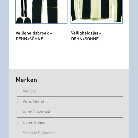
Veiligheidsbroek –
Veiligheidsjas –
DEHN+SÖHNE
DEHN+SÖHNE
Merken
Megger
Vivax Metrotech
Kurth Electronic
Dehn+Sohne
SebaKMT-Megger