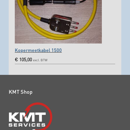
Kopermeetkabel 1500
€
105,00
excl. BTW
KMT Shop