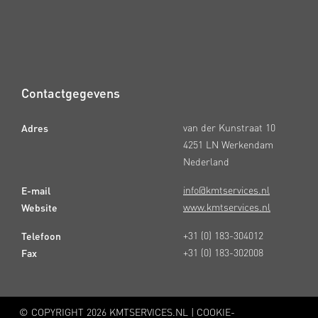
Contactgegevens
Adres
van der Kunstraat 10
4251 LN Werkendam
Nederland
E-mail
info@kmtservices.nl
Website
www.kmtservices.nl
Telefoon
+31 (0) 183-304012
Fax
+31 (0) 183-302008
© COPYRIGHT
2026 KMTSERVICES.NL |
COOKIE-