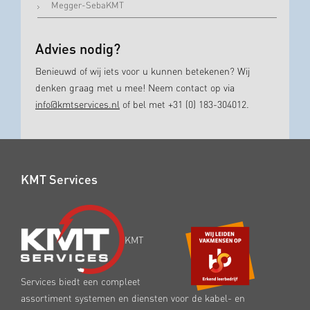
Megger-SebaKMT
Advies nodig?
Benieuwd of wij iets voor u kunnen betekenen? Wij
denken graag met u mee! Neem contact op via
info@kmtservices.nl
of bel met +31 (0) 183-304012.
KMT Services
KMT
Services biedt een compleet
assortiment systemen en diensten voor de kabel- en