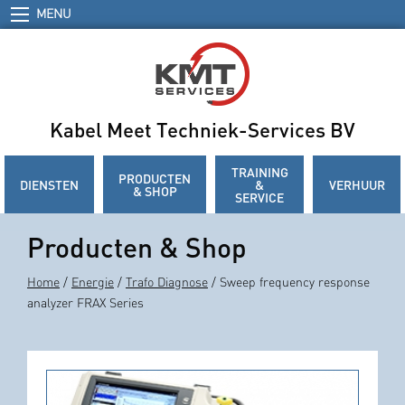
MENU
Kabel Meet Techniek-Services BV
TRAINING
PRODUCTEN
DIENSTEN
&
VERHUUR
& SHOP
SERVICE
Producten & Shop
Home
/
Energie
/
Trafo Diagnose
/ Sweep frequency response
analyzer FRAX Series