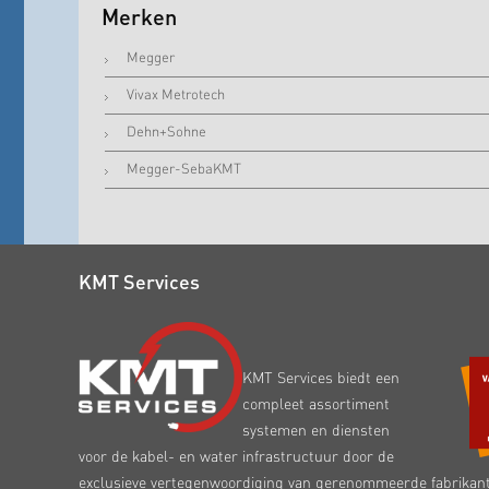
Merken
Megger
Vivax Metrotech
Dehn+Sohne
Megger-SebaKMT
KMT Services
KMT Services biedt een
compleet assortiment
systemen en diensten
voor de kabel- en water infrastructuur door de
exclusieve vertegenwoordiging van gerenommeerde fabrikan