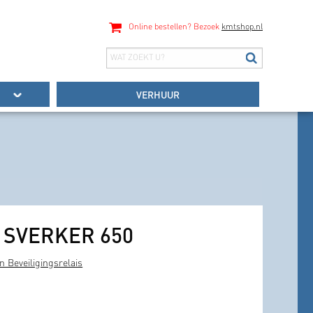
Online bestellen? Bezoek
kmtshop.nl
VERHUUR
it SVERKER 650
n Beveiligingsrelais