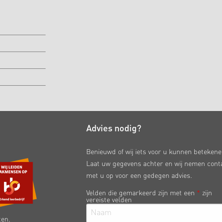
Advies nodig?
Benieuwd of wij iets voor u kunnen beteken
Laat uw gegevens achter en wij nemen cont
met u op voor een gedegen advies.
Velden die gemarkeerd zijn met een
*
zijn
vereiste velden
ten.