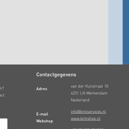
Contactgegevens
van der Kunstraat 10
Adres
en?
4251 LN Werkendam
act
Nederland
info@kmtservices.nl
E-mail
www.kmtshop.nl
Webshop