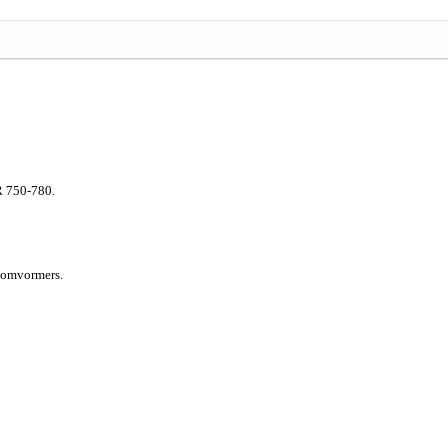
 750-780.
e-omvormers.