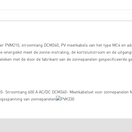
eter PVM210, stroomtang DCM340, PV meetkabels van het type MC4 en ad
ne-energiekit meet de zonne-instraling, de kortsluitstroom en de uitga
eleken met de door de fabrikant van de zonnepanelen gespecificeerde ge
210- Stroomtang 600 A AC/DC DCM340- Meetkabelset voor zonnepanelen
gangsspanning van zonnepanelen