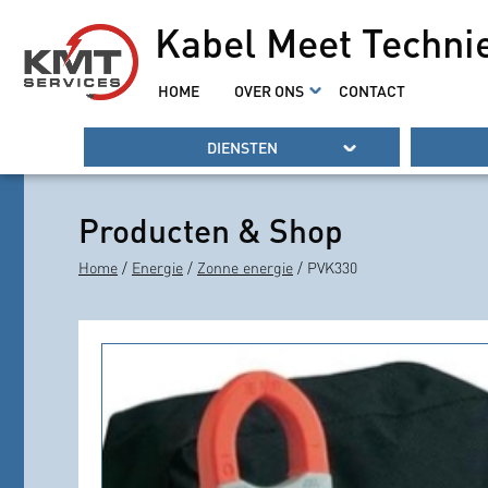
Kabel Meet Techni
HOME
OVER ONS
CONTACT
DIENSTEN
Producten & Shop
Home
/
Energie
/
Zonne energie
/ PVK330