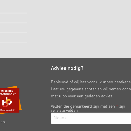
Advies nodig?
Benieuwd of wij iets voor u kunnen beteken
Laat uw gegevens achter en wij nemen cont
met u op voor een gedegen advies.
Velden die gemarkeerd zijn met een
*
zijn
vereiste velden
ten.