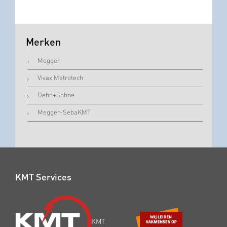
Merken
Megger
Vivax Metrotech
Dehn+Sohne
Megger-SebaKMT
KMT Services
KMT