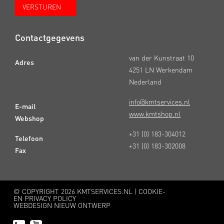
Contactgegevens
van der Kunstraat 10
Adres
4251 LN Werkendam
Nederland
info@kmtservices.nl
E-mail
www.kmtshop.nl
Webshop
+31 (0) 183-304012
Telefoon
+31 (0) 183-302008
Fax
© COPYRIGHT
2026 KMTSERVICES.NL |
COOKIE-
EN PRIVACY POLICY
WEBDESIGN NIEUW ONTWERP