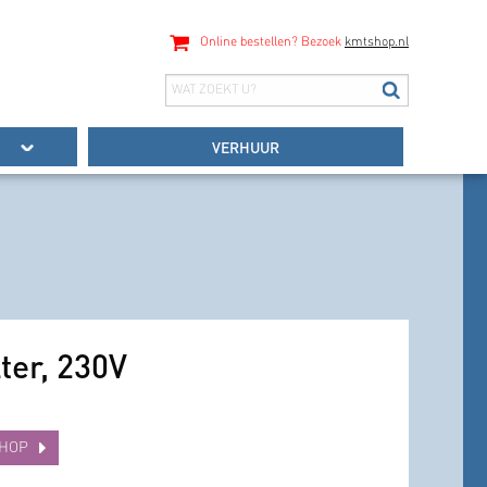
Online bestellen? Bezoek
kmtshop.nl
VERHUUR
lter, 230V
SHOP