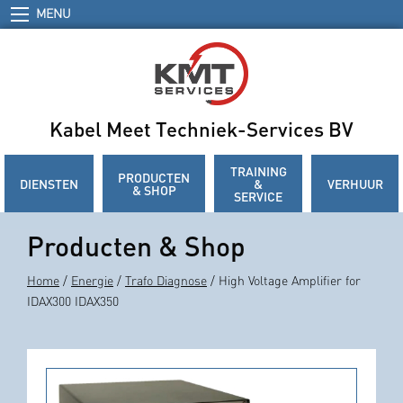
MENU
Kabel Meet Techniek-Services BV
TRAINING
PRODUCTEN
DIENSTEN
&
VERHUUR
& SHOP
SERVICE
Producten & Shop
Home
/
Energie
/
Trafo Diagnose
/ High Voltage Amplifier for
IDAX300 IDAX350