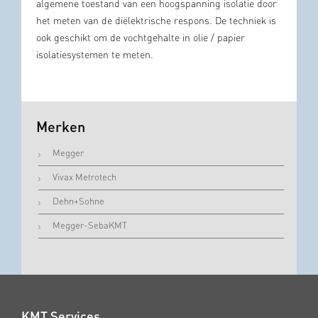
algemene toestand
van een
hoogspanning
isolatie
door
het meten van
de
diëlektrische
respons
.
De techniek
is
ook
geschikt om de
vochtgehalte
in olie
/
papier
isolatiesystemen
te meten.
Merken
Megger
Vivax Metrotech
Dehn+Sohne
Megger-SebaKMT
KMT Services