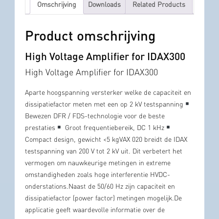
Omschrijving
Downloads
Related Products
Product omschrijving
High Voltage Amplifier for IDAX300
High Voltage Amplifier for IDAX300
Aparte
hoogspanning
versterker
welke de
capaciteit en
dissipatiefactor
meten met een op
2
kV
testspanning
B
ewezen
DFR
/
FDS
-technologie voor
de beste
prestaties
Groot
frequentiebereik
,
DC
1
kHz
Compact design
, gewicht
<
5
kg
VAX
020
breidt
de
IDAX
testspanning
van 200
V tot
2
kV uit
.
Dit verbetert
het
vermogen
om nauwkeurige
metingen
in
extreme
omstandigheden
zoals
hoge
interferentie
HVDC-
onderstations.
Naast de
50/60
Hz zijn
capaciteit en
dissipatiefactor
(
power factor)
metingen mogelijk.De
applicatie geeft
waardevolle informatie over de