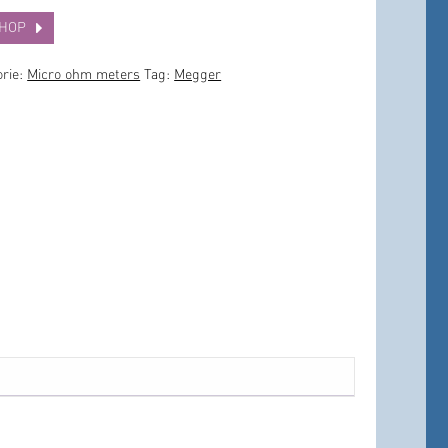
SHOP
orie:
Micro ohm meters
Tag:
Megger