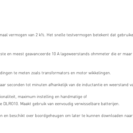
maal vermogen van 2 k½. Het snelle testvermogen betekent dat gebruike
chtste en meest geavanceerde 10 A lageweerstands ohmmeter die er maar te 
dingen te meten zoals transformators en motor wikkelingen.
aar seconden tot minuten afhankelijk van de inductantie en weerstand va
naliteit, maximum instelling en handmatige of
e DLRO10. Maakt gebruik van eenvoudig verwisselbare batterijen.
aden en beschikt over boordgeheugen om later te kunnen downloaden naar