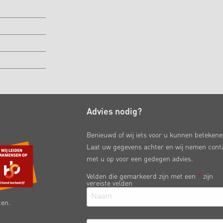
Advies nodig?
Benieuwd of wij iets voor u kunnen beteken
Laat uw gegevens achter en wij nemen cont
met u op voor een gedegen advies.
Velden die gemarkeerd zijn met een
*
zijn
vereiste velden
ten.