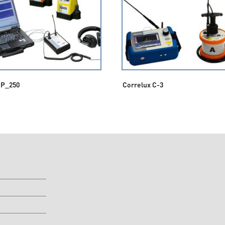
 P_250
Correlux C-3