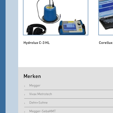
Hydrolux C-3 HL
Corellux
Merken
Megger
Vivax Metrotech
Dehn+Sohne
Megger-SebaKMT