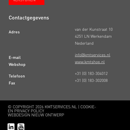
Contactgegevens
van der Kunstraat 10
Adres
4251 LN Werkendam
Nederland
info@kmtservices.nl
E-mail
www.kmtshop.nl
Webshop
+31 (0) 183-304012
Telefoon
+31 (0) 183-302008
Fax
© COPYRIGHT
2026 KMTSERVICES.NL |
COOKIE-
EN PRIVACY POLICY
WEBDESIGN NIEUW ONTWERP