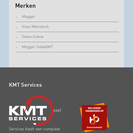
Merken
Megger
Vivax Metrotech
Dehn+Sohne
Megger-SebaKMT
KMT Services
KMT
Services biedt een compleet