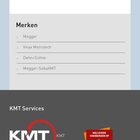
Merken
Megger
Vivax Metrotech
Dehn+Sohne
Megger-SebaKMT
KMT Services
KMT